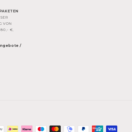
PAKETEN
OSER
G VON
80,- €,
 Angebote /