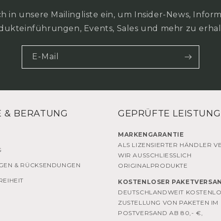
ch in unsere Mailingliste ein, um Insider-News, Info
dukteinführungen, Events, Sales und mehr zu erhal
E-Mail
E & BERATUNG
GEPRÜFTE LEISTUNG
MARKENGARANTIE
ALS LIZENSIERTER HÄNDLER V
G
WIR AUSSCHLIESSLICH
GEN & RÜCKSENDUNGEN
ORIGINALPRODUKTE
REIHEIT
KOSTENLOSER PAKETVERSA
DEUTSCHLANDWEIT KOSTENL
ZUSTELLUNG VON PAKETEN IM
POSTVERSAND AB 80,- €,