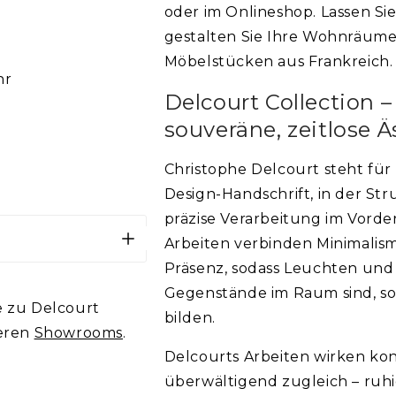
oder im Onlineshop. Lassen Sie
gestalten Sie Ihre Wohnräume 
Möbelstücken aus Frankreich.
hr
Delcourt Collection –
souveräne, zeitlose Ä
Christophe Delcourt steht für 
Design-Handschrift, in der Str
präzise Verarbeitung im Vorde
Arbeiten verbinden Minimalism
Präsenz, sodass Leuchten und
Gegenstände im Raum sind, s
name
*
e zu Delcourt
bilden.
teren
Showrooms
.
Delcourts Arbeiten wirken ko
onnummer
überwältigend zugleich – ruhi