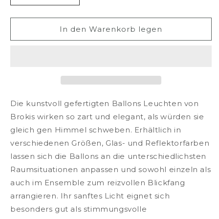
die
die
Menge
Menge
für
für
In den Warenkorb legen
Brokis
Brokis
Balloons
Balloons
Small
Small
Tischleuchte
Tischleuchte
Die kunstvoll gefertigten Ballons Leuchten von
Brokis wirken so zart und elegant, als würden sie
gleich gen Himmel schweben. Erhältlich in
verschiedenen Größen, Glas- und Reflektorfarben
lassen sich die Ballons an die unterschiedlichsten
Raumsituationen anpassen und sowohl einzeln als
auch im Ensemble zum reizvollen Blickfang
arrangieren. Ihr sanftes Licht eignet sich
besonders gut als stimmungsvolle