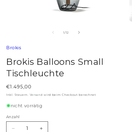
Medien
M
1
2
in
in
von
1
/
12
Modal
M
öffnen
ö
Brokis
Brokis Balloons Small
Tischleuchte
Normaler
€1.495,00
Preis
Inkl. Steuern.
Versand
wird beim Checkout berechnet
nicht vorrätig
Anzahl
Verringere
Erhöhe