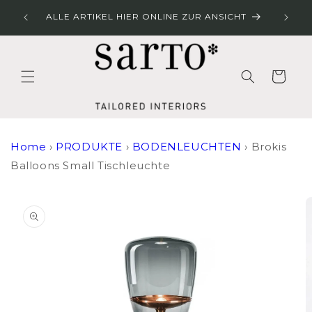
Direkt
LINER
zum
ALLE ARTIKEL HIER ONLINE ZUR ANSICHT
Inhalt
Warenkorb
Home
›
PRODUKTE
›
BODENLEUCHTEN
›
Brokis
Balloons Small Tischleuchte
duktinformationen
ingen